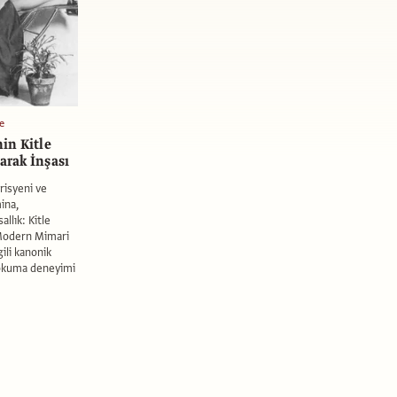
e
in Kitle
larak İnşası
orisyeni ve
ina,
lık: Kitle
 Modern Mimari
gili kanonik
 okuma deneyimi