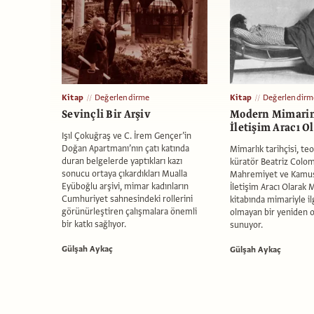
Kitap
Değerlendirme
Kitap
Değerlendirm
Sevinçli Bir Arşiv
Modern Mimarin
İletişim Aracı O
Işıl Çokuğraş ve C. İrem Gençer’in
Doğan Apartmanı’nın çatı katında
Mimarlık tarihçisi, te
duran belgelerde yaptıkları kazı
küratör Beatriz Colom
sonucu ortaya çıkardıkları Mualla
Mahremiyet ve Kamusal
Eyüboğlu arşivi, mimar kadınların
İletişim Aracı Olarak
Cumhuriyet sahnesindeki rollerini
kitabında mimariyle il
görünürleştiren çalışmalara önemli
olmayan bir yeniden
bir katkı sağlıyor.
sunuyor.
Gülşah Aykaç
Gülşah Aykaç