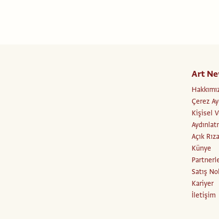
Art Ne
Hakkımı
Çerez Ay
Kişisel 
Aydınlat
Açık Rız
Künye
Partnerl
Satış No
Kariyer
İletişim