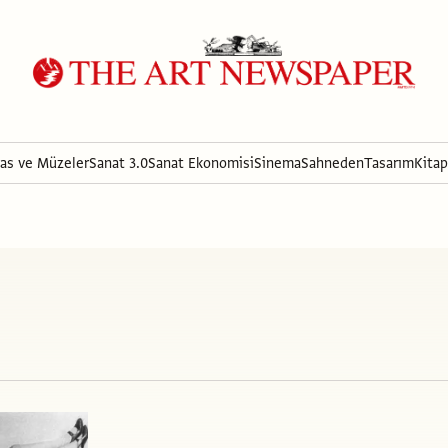
ras ve Müzeler
Sanat 3.0
Sanat Ekonomisi
Sinema
Sahneden
Tasarım
Kitap