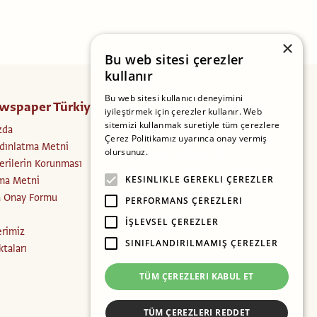
×
Bu web sitesi çerezler
kullanır
Bu web sitesi kullanıcı deneyimini
wspaper Türkiye
Takip Edin
iyileştirmek için çerezler kullanır. Web
sitemizi kullanmak suretiyle tüm çerezlere
zda
Facebook
Çerez Politikamız uyarınca onay vermiş
dınlatma Metni
Instagram
olursunuz.
Daha fazlasını oku
Verilerin Korunması
Twitter
ma Metni
KESINLIKLE GEREKLI ÇEREZLER
a Onay Formu
PERFORMANS ÇEREZLERI
İŞLEVSEL ÇEREZLER
erimiz
SINIFLANDIRILMAMIŞ ÇEREZLER
ktaları
TÜM ÇEREZLERI KABUL ET
TÜM ÇEREZLERI REDDET