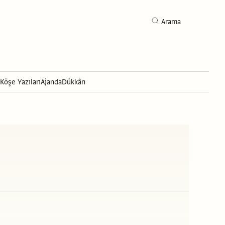
Arama
Köşe Yazıları
Ajanda
Dükkân
Arama