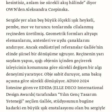
kesintisiz, anlam ise sürekli akış hâlinde” diyor
OWN’den Aleksandra Czepinska.
Sergide yer alan beş büyük ölçekli ışık heykeli,
pembe, mor ve turuncu tonla­rında cilalanmış
reçineden üretilmiş. Geometrik formları altyapı
elemanlarını, antenleri ve uydu çanaklarını
andırıyor. Ancak endüstriyel referanslar Gallée’nin
elinde şiirsel bir dönüşüme uğruyor. Re­çinenin yarı
saydam yapısı, ışığı objenin içinden geçirerek
izleyicinin konumuna göre sürekli değişen bir algı
deneyimi yaratıyor. Obje sabit duruyor, ama bakış
açısına göre sürekli dönüşüyor. AD100 2024
listesine giren ve EDIDA (ELLE DECO International
Design Awards) tarafından “Yılın Genç Tasarım
Yeteneği” seçilen Gallée, stüdyosunun bugüne
kadarki en büyük ışık enstalasyonu olan bu sergiyle