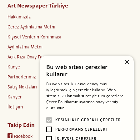
Art Newspaper Türkiye
Hakkımızda
Çerez Aydınlatma Metni
Kişisel Verilerin Korunması
Aydınlatma Metni
Açık Rıza Onay Formu
×
Bu web sitesi çerezler
Künye
kullanır
Partnerlerimiz
Bu web sitesi kullanıcı deneyimini
Satış Noktaları
iyileştirmek için çerezler kullanır. Web
sitemizi kullanmak suretiyle tüm çerezlere
Kariyer
Çerez Politikamız uyarınca onay vermiş
İletişim
olursunuz.
Daha fazlasını oku
KESINLIKLE GEREKLI ÇEREZLER
Takip Edin
PERFORMANS ÇEREZLERI
Facebook
İŞLEVSEL ÇEREZLER