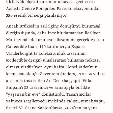
ilk büyük ölçekli kurumunu hayata geçirecek.
Açılışta Centre Pompidou Paris koleksiyonundan
350 eserlik bir sergi planlanıyor.
Ancak Brüksel’in asıl ilginç dönü­şümü kurumsal
ölçeğin dışında, daha ince bir damardan ilerliyor.
Mart ayında dokuzuncu edisyonunu gerçekleştiren
Collectible fuarı, 110 katılımcıyla Espace
Vanderborght’ta koleksiyonluk tasa­rımın
(collectible design) uluslararası buluşma noktası
olmayı sürdürüyor. Aynı hafta Lionel Jadot’nun
kurucusu ol­duğu Zaventem Ateliers, 1930–34 yılları
arasında inşa edilen Art Deco başyapıtı Villa
Empain’ı 32 tasarımcı ve sanatçıyla birlikte
“yaşanan bir eve” dönüştür­dü. Tasarımcılar
yalnızca sergilemedi, mekânda çalıştı, yemek yaptı,
üretti. Ve Grand Sablon’daysa, 2024’ten bu yana