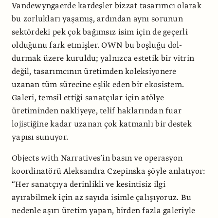
Vandewyngaerde kardeşler bizzat tasarımcı olarak
bu zorlukları yaşamış, ardından aynı sorunun
sektördeki pek çok bağımsız isim için de geçerli
olduğu­nu fark etmişler. OWN bu boşluğu dol­
durmak üzere kuruldu; yalnızca estetik bir vitrin
değil, tasarımcının üretimden koleksiyonere
uzanan tüm sürecine eşlik eden bir ekosistem.
Galeri, temsil ettiği sanatçılar için atölye
üretiminden nakliyeye, telif haklarından fuar
lojistiği­ne kadar uzanan çok katmanlı bir destek
yapısı sunuyor.
Objects with Narratives’in basın ve operasyon
koordinatörü Aleksandra Cze­pinska şöyle anlatıyor:
“Her sanatçıya de­rinlikli ve kesintisiz ilgi
ayırabilmek için az sayıda isimle çalışıyoruz. Bu
nedenle aşırı üretim yapan, birden fazla galeriyle