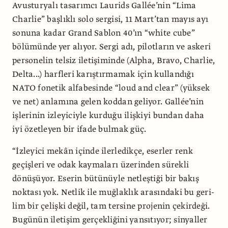
Avustur­yalı tasarımcı Laurids Gallée’nin “Lima
Charlie” başlıklı solo sergisi, 11 Mart’tan mayıs ayı
sonuna kadar Grand Sablon 40’ın “white cube”
bölümünde yer alıyor. Sergi adı, pilotların ve askeri
personelin telsiz iletişiminde (Alpha, Bravo, Charlie,
Delta...) harfleri karıştırmamak için kul­landığı
NATO fonetik alfabesinde “loud and clear” (yüksek
ve net) anlamına gelen koddan geliyor. Gallée’nin
işlerinin izleyiciyle kurduğu ilişkiyi bundan daha
iyi özetleyen bir ifade bulmak güç.
“İzleyici mekân içinde ilerledikçe, eserler renk
geçişleri ve odak kaymaları üzerinden sürekli
dönüşüyor. Eserin bü­tünüyle netleştiği bir bakış
noktası yok. Netlik ile muğlaklık arasındaki bu geri­
lim bir çelişki değil, tam tersine projenin çekirdeği.
Bugünün iletişim gerçekliğini yansıtıyor; sinyaller