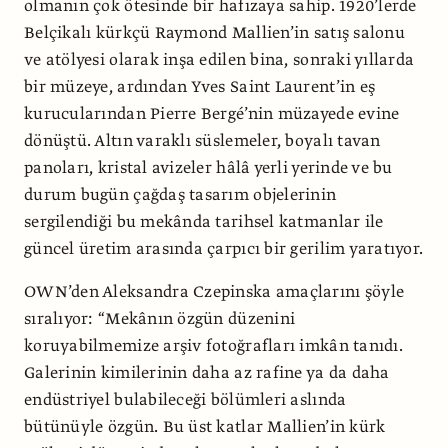
olmanın çok ötesinde bir hafızaya sahip. 1920’lerde
Belçikalı kürk­çü Raymond Mallien’in satış salonu
ve atölyesi olarak inşa edilen bina, sonraki yıllarda
bir müzeye, ardından Yves Saint Laurent’in eş
kurucularından Pierre Bergé’nin müzayede evine
dönüştü. Altın varaklı süslemeler, boyalı tavan
panoları, kristal avizeler hâlâ yerli yerinde ve bu
durum bugün çağdaş tasarım objelerinin
sergilendiği bu mekânda tarihsel katmanlar ile
güncel üretim arasında çarpıcı bir gerilim yaratıyor.
OWN’den Aleksandra Czepinska amaç­larını şöyle
sıralıyor: “Mekânın özgün düzenini
koruyabilmemize arşiv fotoğ­rafları imkân tanıdı.
Galerinin kimileri­nin daha az rafine ya da daha
endüstriyel bulabileceği bölümleri aslında
bütünüyle özgün. Bu üst katlar Mallien’in kürk