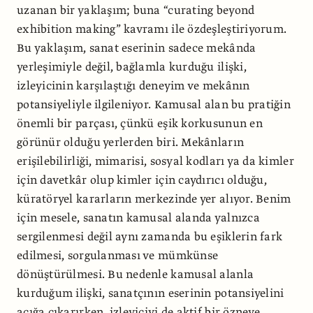
uzanan bir yaklaşım; buna “curating beyond
exhibition making” kavramı ile özdeşleştiriyorum.
Bu yaklaşım, sanat eserinin sadece mekânda
yerleşimiyle değil, bağlamla kurduğu ilişki,
izleyicinin karşılaştığı deneyim ve mekânın
potansiyeliyle ilgileniyor. Kamusal alan bu pratiğin
önemli bir parçası, çünkü eşik korkusunun en
görünür olduğu yerlerden biri. Mekânların
erişilebilirliği, mimarisi, sosyal kodları ya da kimler
için davetkâr olup kimler için caydırıcı olduğu,
küratöryel kararların merkezinde yer alıyor. Benim
için mesele, sanatın kamusal alanda yalnızca
sergilenmesi değil aynı zamanda bu eşiklerin fark
edilmesi, sorgulanması ve mümkünse
dönüştürülmesi. Bu nedenle kamusal alanla
kurduğum ilişki, sanatçının eserinin potansiyelini
açığa çıkarırken, izleyiciyi de aktif bir özneye