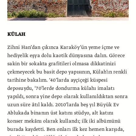
KÜLAH
Zihni Han’dan çıkınca Karaköy’ün yeme içme ve
hediyelik eşya dolu kaotik dünyasına dalın. Görece
sakin bir sokakta grafitileri olmasa dikkatinizi
çekmeyecek bu basit depo yapısının, Külah’ın renkli
tarihine bakalım. ‘40’larda ayçiçeği küspesi
deposuydu, ‘70’lerde dondurma külahı imalatı
yapıldı, sonra yine depo olarak kullanıldıktan sonra
uzun süre âtıl kaldı. 2010’larda beş yıl Büyük Ev
Ablukada binanın üst katını stüdyo, alt katını
konser mekânı olarak kullandı; ilk iki albümünü
burada kaydetti. Ben onları ilk kez hemen karşıda,