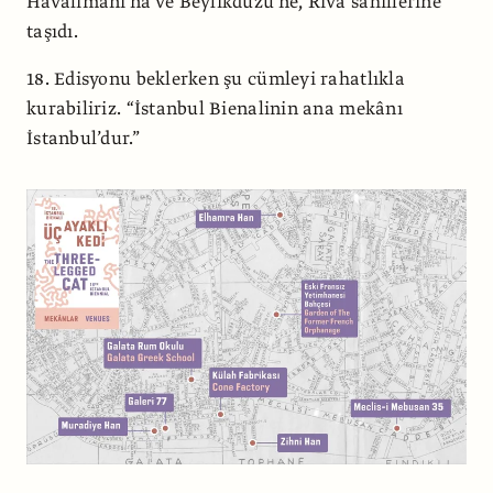
Havalimanı’na ve Beylikdüzü’ne, Riva sahillerine
taşıdı.
18. Edisyonu beklerken şu cümleyi rahatlıkla
kurabiliriz. “İstanbul Bienalinin ana mekânı
İstanbul’dur.”