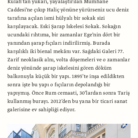
Külah’tan yukarı, yayalaştırılan Mumhane
Caddesi’ne çıkıp Haliç yönüne yürürseniz ucu deniz
tarafına açılan ismi hülyalı bir sokak sizi
karşılayacak. Eski Şarap İskelesi Sokak. Sokağın
ucundaki rıhtıma, bir zamanlar Ege’nin dört bir
yanından şarap fıçıları indirilirmiş. Burada
karşılıklı iki bienal mekânı var. Sağdaki Galeri 77.
Zarif neoklasik alnı, volta döşemeleri ve o zamanlar
deniz yönünde şarap iskelesini gören döküm
balkonuyla küçük bir yapı. 1895’te inşa edildikten
sonra işte bu yapı o fıçıların depolandığı bir
yapıymış. Önce Rum cemaati, 30’lardan sonra Tariş
kullanmış burayı. 2012’den bu yana bir ticari sanat
galerisine ev sahipliği ediyor.