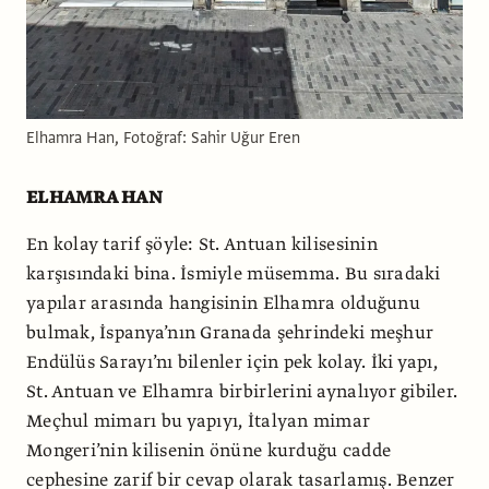
Elhamra Han, Fotoğraf: Sahir Uğur Eren
ELHAMRA HAN
En kolay tarif şöyle: St. Antuan kilisesinin
karşısındaki bina. İsmiyle müsemma. Bu sıradaki
yapılar arasında hangisinin Elhamra olduğunu
bulmak, İspanya’nın Granada şehrindeki meşhur
Endülüs Sarayı’nı bilenler için pek kolay. İki yapı,
St. Antuan ve Elhamra birbirlerini aynalıyor gibiler.
Meçhul mimarı bu yapıyı, İtalyan mimar
Mongeri’nin kilisenin önüne kurduğu cadde
cephesine zarif bir cevap olarak tasarlamış. Benzer