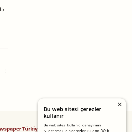
lo
×
Bu web sitesi çerezler
kullanır
Bu web sitesi kullanıcı deneyimini
wspaper Türkiye
Takip Edin
iyileştirmek için çerezler kullanır. Web