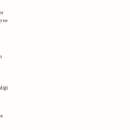
er
p ve
o
diği
ve