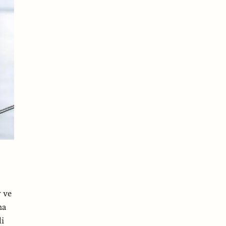
r ve
ma
li