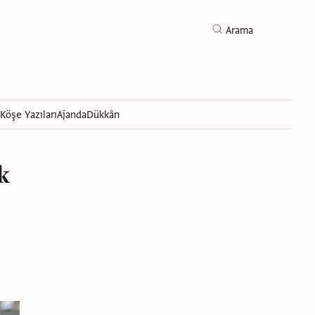
Arama
Köşe Yazıları
Ajanda
Dükkân
Arama
k