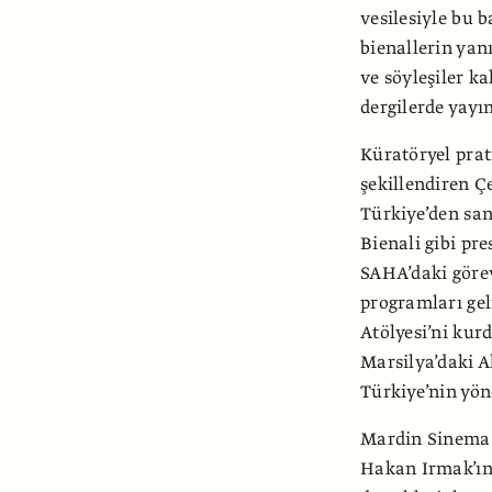
vesilesiyle bu b
bienallerin yanı
ve söyleşiler ka
dergilerde yayı
Küratöryel prat
şekillendiren Ç
Türkiye’den san
Bienali gibi pre
SAHA’daki görev
programları gel
Atölyesi’ni kur
Marsilya’daki 
Türkiye’nin yön
Mardin Sinema 
Hakan Irmak’ın 