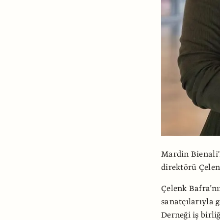
Mardin Bienali'
direktörü Çelen
Çelenk Bafra’nı
sanatçılarıyla 
Derneği iş birl