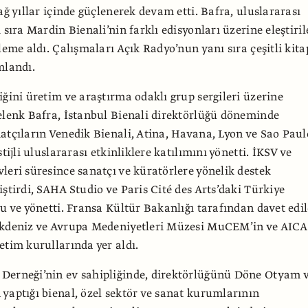
ağ yıllar içinde güçlenerek devam etti. Bafra, uluslararası
 sıra Mardin Bienali’nin farklı edisyonları üzerine eleştiril
leme aldı. Çalışmaları Açık Radyo’nun yanı sıra çeşitli kita
mlandı.
iğini üretim ve araştırma odaklı grup sergileri üzerine
elenk Bafra, İstanbul Bienali direktörlüğü döneminde
atçıların Venedik Bienali, Atina, Havana, Lyon ve Sao Paul
stijli uluslararası etkinliklere katılımını yönetti. İKSV ve
leri süresince sanatçı ve küratörlere yönelik destek
iştirdi, SAHA Studio ve Paris Cité des Arts’daki Türkiye
du ve yönetti. Fransa Kültür Bakanlığı tarafından davet edil
Akdeniz ve Avrupa Medeniyetleri Müzesi MuCEM’in ve AICA
etim kurullarında yer aldı.
Derneği’nin ev sahipliğinde, direktörlüğünü Döne Otyam 
yaptığı bienal, özel sektör ve sanat kurumlarının