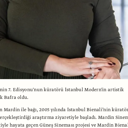
nin 7. Edisyonu'nun küratörü İstanbul Modern'in artistik
k Bafra oldu.
n Mardin ile bağı, 2005 yılında İstanbul Bienali’nin küratö
gerçekleştirdiği araştırma ziyaretiyle başladı. Mardin Sine
iğiyle hayata geçen Güneş Sineması projesi ve Mardin Biena