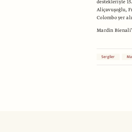
destekleriyle 1
Aliçavuşoğlu, F
Colombo yer alı
Mardin Bienali’
Sergiler
Mar