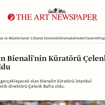
ras ve Müzeler
Sanat 3.0
Sanat Ekonomisi
Sinema
Sahneden
Tasarım
Kitap
in Bienali'nin Küratörü Çelen
ldu
 gerçekleşecek olan bienalin küratörü İstanbul
stik direktörü Çelenk Bafra oldu.