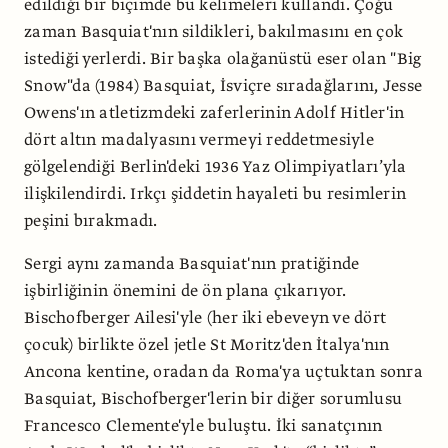
edildiği bir biçimde bu kelimeleri kullandı. Çoğu
zaman Basquiat'nın sildikleri, bakılmasını en çok
istediği yerlerdi. Bir başka olağanüstü eser olan "Big
Snow"da (1984) Basquiat, İsviçre sıradağlarını, Jesse
Owens'ın atletizmdeki zaferlerinin Adolf Hitler'in
dört altın madalyasını vermeyi reddetmesiyle
gölgelendiği Berlin'deki 1936 Yaz Olimpiyatları’yla
ilişkilendirdi. Irkçı şiddetin hayaleti bu resimlerin
peşini bırakmadı.
Sergi aynı zamanda Basquiat'nın pratiğinde
işbirliğinin önemini de ön plana çıkarıyor.
Bischofberger Ailesi'yle (her iki ebeveyn ve dört
çocuk) birlikte özel jetle St Moritz'den İtalya'nın
Ancona kentine, oradan da Roma'ya uçtuktan sonra
Basquiat, Bischofberger'lerin bir diğer sorumlusu
Francesco Clemente'yle buluştu. İki sanatçının