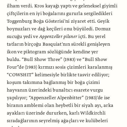
ilham verdi. Kros kayağı yaptı ve geleneksel giyimli
çiftçilerin en iyi boğalarını gururla sergiledikleri
Toggenburg Boğa Gösterisi'ni ziyaret etti. Geyik
boynuzları ve dağ keçileri onu büyüledi. Domuz
sucuğu yedi ve
Appenzeller pilsner
içti. Bu yerel
tatların birçoğu Basquiat'nın sürekli genişleyen
ikon ve piktogram sözlüğünde kendine yer
buldu. “Bull Show Three” (1983) ve “Bull Show
Four”de (1983) kırmızı sosis çizimleri karalanmış
“COWSHIT” kelimesiyle birlikte tasvir ediliyor;
koşum takımına bağlanmış bir boğa çizimi
hayvanın üzerindeki bunaltıcı esarete vurgu
yapılıyor; “Appenzeller Alpenbitter” (1983)'de ise
biranın amblemi olan heybetli bir siyah ayı, arka
ayakları üzerinde dururken, karlı Wildkirchli
sıradağlarının seyrelmiş ağaçları ve kulübeleri