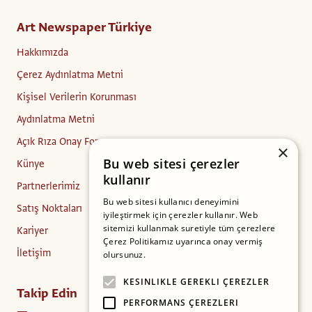
Art Newspaper Türkiye
Hakkımızda
Çerez Aydınlatma Metni
Kişisel Verilerin Korunması
Aydınlatma Metni
Açık Rıza Onay Formu
×
Bu web sitesi çerezler
Künye
kullanır
Partnerlerimiz
Bu web sitesi kullanıcı deneyimini
Satış Noktaları
iyileştirmek için çerezler kullanır. Web
sitemizi kullanmak suretiyle tüm çerezlere
Kariyer
Çerez Politikamız uyarınca onay vermiş
İletişim
olursunuz.
Daha fazlasını oku
KESINLIKLE GEREKLI ÇEREZLER
Takip Edin
PERFORMANS ÇEREZLERI