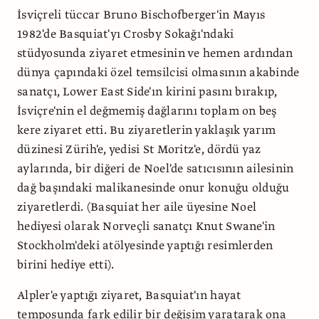
İsviçreli tüccar Bruno Bischofberger'in Mayıs
1982'de Basquiat'yı Crosby Sokağı'ndaki
stüdyosunda ziyaret etmesinin ve hemen ardından
dünya çapındaki özel temsilcisi olmasının akabinde
sanatçı, Lower East Side'ın kirini pasını bırakıp,
İsviçre'nin el değmemiş dağlarını toplam on beş
kere ziyaret etti. Bu ziyaretlerin yaklaşık yarım
düzinesi Zürih'e, yedisi St Moritz'e, dördü yaz
aylarında, bir diğeri de Noel'de satıcısının ailesinin
dağ başındaki malikanesinde onur konuğu olduğu
ziyaretlerdi. (Basquiat her aile üyesine Noel
hediyesi olarak Norveçli sanatçı Knut Swane'in
Stockholm'deki atölyesinde yaptığı resimlerden
birini hediye etti).
Alpler'e yaptığı ziyaret, Basquiat'ın hayat
temposunda fark edilir bir değişim yaratarak ona