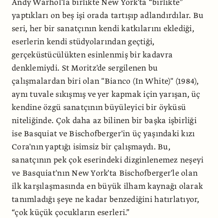
Andy Warhol'la birlikte New York'ta “birlikte”
yaptıkları on beş işi orada tartışıp adlandırdılar. Bu
seri, her bir sanatçının kendi katkılarını eklediği,
eserlerin kendi stüdyolarından geçtiği,
gerçeküstücülükten esinlenmiş bir kadavra
denklemiydi. St Moritz'de sergilenen bu
çalışmalardan biri olan "Bianco (In White)" (1984),
aynı tuvale sıkışmış ve yer kapmak için yarışan, üç
kendine özgü sanatçının büyüleyici bir öyküsü
niteliğinde. Çok daha az bilinen bir başka işbirliği
ise Basquiat ve Bischofberger'in üç yaşındaki kızı
Cora'nın yaptığı isimsiz bir çalışmaydı. Bu,
sanatçının pek çok eserindeki dizginlenemez neşeyi
ve Basquiat'nın New York'ta Bischofberger'le olan
ilk karşılaşmasında en büyük ilham kaynağı olarak
tanımladığı şeye ne kadar benzediğini hatırlatıyor,
“çok küçük çocukların eserleri.”