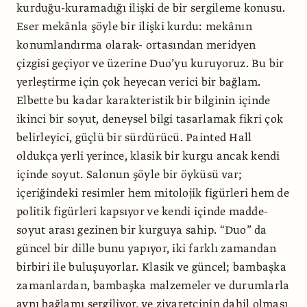
kurduğu-kuramadığı ilişki de bir sergileme konusu.
Eser mekânla şöyle bir ilişki kurdu: mekânın
konumlandırma olarak- ortasından meridyen
çizgisi geçiyor ve üzerine Duo’yu kuruyoruz. Bu bir
yerleştirme için çok heyecan verici bir bağlam.
Elbette bu kadar karakteristik bir bilginin içinde
ikinci bir soyut, deneysel bilgi tasarlamak fikri çok
belirleyici, güçlü bir sürdürücü. Painted Hall
oldukça yerli yerince, klasik bir kurgu ancak kendi
içinde soyut. Salonun şöyle bir öyküsü var;
içeriğindeki resimler hem mitolojik figürleri hem de
politik figürleri kapsıyor ve kendi içinde madde-
soyut arası gezinen bir kurguya sahip. “Duo” da
güncel bir dille bunu yapıyor, iki farklı zamandan
birbiri ile buluşuyorlar. Klasik ve güncel; bambaşka
zamanlardan, bambaşka malzemeler ve durumlarla
aynı bağlamı sergiliyor, ve ziyaretçinin dahil olması