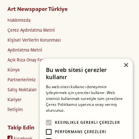
Art Newspaper Türkiye
Hakkımızda
Çerez Aydınlatma Metni
Kişisel Verilerin Korunması
Aydınlatma Metni
Açık Rıza Onay Formu
×
Bu web sitesi çerezler
Künye
kullanır
Partnerlerimiz
Bu web sitesi kullanıcı deneyimini
Satış Noktaları
iyileştirmek için çerezler kullanır. Web
sitemizi kullanmak suretiyle tüm çerezlere
Kariyer
Çerez Politikamız uyarınca onay vermiş
İletişim
olursunuz.
Daha fazlasını oku
KESINLIKLE GEREKLI ÇEREZLER
Takip Edin
PERFORMANS ÇEREZLERI
Facebook