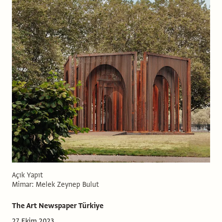
Açık Yapıt
Mimar: Melek Zeynep Bulut
The Art Newspaper Türkiye
27 Ekim 2023