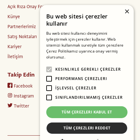
Açık Rıza Onay Formu
×
Bu web sitesi çerezler
Künye
kullanır
Partnerlerimiz
Bu web sitesi kullanıcı deneyimini
Satış Noktaları
iyileştirmek için çerezler kullanır. Web
sitemizi kullanmak suretiyle tüm çerezlere
Kariyer
Çerez Politikamız uyarınca onay vermiş
İletişim
olursunuz.
Daha fazlasını oku
KESINLIKLE GEREKLI ÇEREZLER
Takip Edin
PERFORMANS ÇEREZLERI
Facebook
İŞLEVSEL ÇEREZLER
Instagram
SINIFLANDIRILMAMIŞ ÇEREZLER
Twitter
TÜM ÇEREZLERI KABUL ET
TÜM ÇEREZLERI REDDET