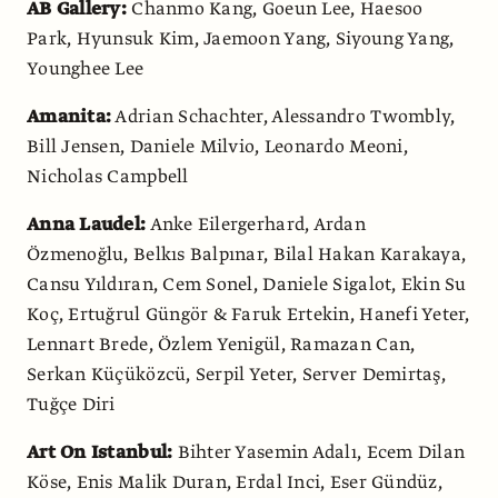
AB Gallery:
Chanmo Kang, Goeun Lee, Haesoo
Park, Hyunsuk Kim, Jaemoon Yang, Siyoung Yang,
Younghee Lee
Amanita:
Adrian Schachter, Alessandro Twombly,
Bill Jensen, Daniele Milvio, Leonardo Meoni,
Nicholas Campbell
Anna Laudel:
Anke Eilergerhard, Ardan
Özmenoğlu, Belkıs Balpınar, Bilal Hakan Karakaya,
Cansu Yıldıran, Cem Sonel, Daniele Sigalot, Ekin Su
Koç, Ertuğrul Güngör & Faruk Ertekin, Hanefi Yeter,
Lennart Brede, Özlem Yenigül, Ramazan Can,
Serkan Küçüközcü, Serpil Yeter, Server Demirtaş,
Tuğçe Diri
Art On Istanbul:
Bihter Yasemin Adalı, Ecem Dilan
Köse, Enis Malik Duran, Erdal Inci, Eser Gündüz,