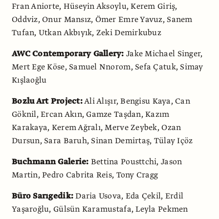
Fran Aniorte, Hüseyin Aksoylu, Kerem Giriş,
Oddviz, Onur Mansız, Ömer Emre Yavuz, Sanem
Tufan, Utkan Akbıyık, Zeki Demirkubuz
AWC Contemporary Gallery:
Jake Michael Singer,
Mert Ege Köse, Samuel Nnorom, Sefa Çatuk, Simay
Kışlaoğlu
Bozlu Art Project:
Ali Alışır, Bengisu Kaya, Can
Göknil, Ercan Akın, Gamze Taşdan, Kazım
Karakaya, Kerem Ağralı, Merve Zeybek, Ozan
Dursun, Sara Baruh, Sinan Demirtaş, Tülay Içöz
Buchmann Galerie:
Bettina Pousttchi, Jason
Martin, Pedro Cabrita Reis, Tony Cragg
Büro Sarıgedik:
Daria Usova, Eda Çekil, Erdil
Yaşaroğlu, Gülsün Karamustafa, Leyla Pekmen