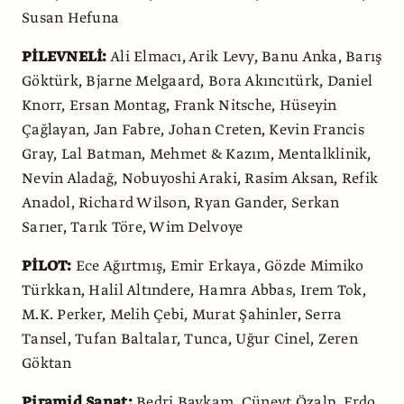
Susan Hefuna
PİLEVNELİ:
Ali Elmacı, Arik Levy, Banu Anka, Barış
Göktürk, Bjarne Melgaard, Bora Akıncıtürk, Daniel
Knorr, Ersan Montag, Frank Nitsche, Hüseyin
Çağlayan, Jan Fabre, Johan Creten, Kevin Francis
Gray, Lal Batman, Mehmet & Kazım, Mentalklinik,
Nevin Aladağ, Nobuyoshi Araki, Rasim Aksan, Refik
Anadol, Richard Wilson, Ryan Gander, Serkan
Sarıer, Tarık Töre, Wim Delvoye
PİLOT:
Ece Ağırtmış, Emir Erkaya, Gözde Mimiko
Türkkan, Halil Altındere, Hamra Abbas, Irem Tok,
M.K. Perker, Melih Çebi, Murat Şahinler, Serra
Tansel, Tufan Baltalar, Tunca, Uğur Cinel, Zeren
Göktan
Piramid Sanat:
Bedri Baykam, Cüneyt Özalp, Erdo