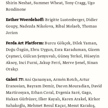
Shirin Neshat, Summer Wheat, Tony Cragg, Ugo
Rondinone
Esther Woerdehoff:
Brigitte Lustenberger, Didier
Goupy, Nadezda Nikolova, Ribal Molaeb, Thomas
Jorion
Ferda Art Platform:
Burcu Gökçek, Dilek Yaman,
Doğu Özgün, Ebru Uygun, Esra Karaduman, Gizem
Çeşmeci, Gülcan Şenyuvalı, Güneş Terkol, Hüseyin
Aksoy, Inci Furni, Jakup Ferri, Merve Şenel, Sinan
Orakçı
Galeri 77:
Ani Qananyan, Armén Rotch, Artur
Eranosian, Bayram Demir, Daron Mouradian, David
Martirosyan, Erhan Coral, Evgenia Saré, Gago,
Hakan Gürbüzer, Ilker Kayalı, Karen Arakel, Kirkor
Sahakoğlu, Mehmet Resul Kaçar, Mesut Karakış,