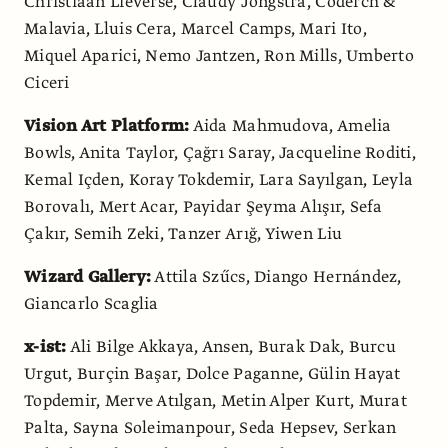
Christiaan Lieverse, Claudy Jongstra, Coderch &
Malavia, Lluis Cera, Marcel Camps, Mari Ito,
Miquel Aparici, Nemo Jantzen, Ron Mills, Umberto
Ciceri
Vision Art Platform:
Aida Mahmudova, Amelia
Bowls, Anita Taylor, Çağrı Saray, Jacqueline Roditi,
Kemal Içden, Koray Tokdemir, Lara Sayılgan, Leyla
Borovalı, Mert Acar, Payidar Şeyma Alışır, Sefa
Çakır, Semih Zeki, Tanzer Arığ, Yiwen Liu
Wizard Gallery:
Attila Szűcs, Diango Hernández,
Giancarlo Scaglia
x-ist:
Ali Bilge Akkaya, Ansen, Burak Dak, Burcu
Urgut, Burçin Başar, Dolce Paganne, Gülin Hayat
Topdemir, Merve Atılgan, Metin Alper Kurt, Murat
Palta, Sayna Soleimanpour, Seda Hepsev, Serkan