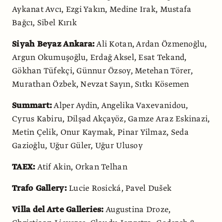
Aykanat Avcı, Ezgi Yakın, Medine Irak, Mustafa
Bağcı, Sibel Kırık
Siyah Beyaz Ankara:
Ali Kotan, Ardan Özmenoğlu,
Argun Okumuşoğlu, Erdağ Aksel, Esat Tekand,
Gökhan Tüfekçi, Günnur Özsoy, Metehan Törer,
Murathan Özbek, Nevzat Sayın, Sıtkı Kösemen
Summart:
Alper Aydin, Angelika Vaxevanidou,
Cyrus Kabiru, Dilşad Akçayöz, Gamze Araz Eskinazi,
Metin Çelik, Onur Kaymak, Pinar Yilmaz, Seda
Gazioğlu, Uğur Güler, Uğur Ulusoy
TAEX:
Atif Akin, Orkan Telhan
Trafo Gallery:
Lucie Rosická, Pavel Dušek
Villa del Arte Galleries:
Augustina Droze,