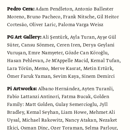
Pedro Cera:
Adam Pendleton, Antonio Ballester
Moreno, Bruno Pacheco, Frank Nitsche, Gil Heitor
Cortesão, Oliver Laric, Paloma Varga Weisz
PG Art Gallery:
Ali Şentürk, Ayla Turan, Ayşe Gül
Süter, Cansu Sönmez, Ceren Iren, Derya Geylani
Vuruşan, Emre Namyeter, Gözde Can Köroğlu,
Hasan Pehlevan, Je M'Appelle Macid, Kemal Tufan,
Lara Törün, Memo, Merve Kasrat, Metin Ertürk,
Ömer Faruk Yaman, Sevim Kaya, Sinem Demirci
Pi Artworks:
Albano Hernández, Ayten Turanli,
Fabio Lattanzi Antinori, Fatma Bucak, Golden
Family: Matt Golden, Gulay Semercioglu, Jyll
Bradley, Kemal Seyhan, Liam Howe, Mehmet Ali
Uysal, Michael Rakowitz, Nancy Atakan, Nezaket
Ekici, Osman Dinc, Ozer Toraman, Selma Parlour,