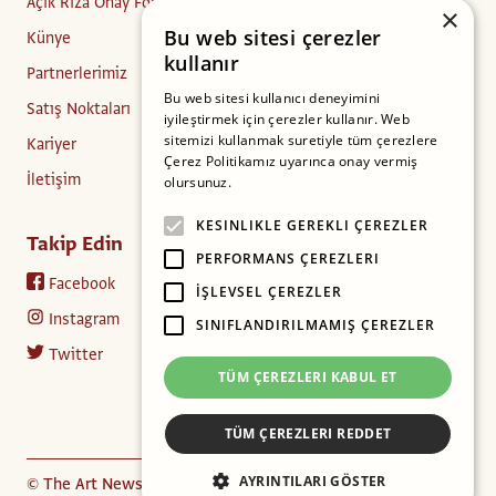
Açık Rıza Onay Formu
×
Bu web sitesi çerezler
Künye
kullanır
Partnerlerimiz
Bu web sitesi kullanıcı deneyimini
Satış Noktaları
iyileştirmek için çerezler kullanır. Web
sitemizi kullanmak suretiyle tüm çerezlere
Kariyer
Çerez Politikamız uyarınca onay vermiş
İletişim
olursunuz.
Daha fazlasını oku
KESINLIKLE GEREKLI ÇEREZLER
Takip Edin
PERFORMANS ÇEREZLERI
Facebook
İŞLEVSEL ÇEREZLER
Instagram
SINIFLANDIRILMAMIŞ ÇEREZLER
Twitter
TÜM ÇEREZLERI KABUL ET
TÜM ÇEREZLERI REDDET
AYRINTILARI GÖSTER
© The Art Newspaper