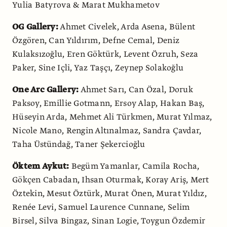
Yulia Batyrova & Marat Mukhametov
OG Gallery:
Ahmet Civelek, Arda Asena, Bülent
Özgören, Can Yıldırım, Defne Cemal, Deniz
Kulaksızoğlu, Eren Göktürk, Levent Özruh, Seza
Paker, Sine Içli, Yaz Taşçı, Zeynep Solakoğlu
One Arc Gallery:
Ahmet Sarı, Can Özal, Doruk
Paksoy, Emillie Gotmann, Ersoy Alap, Hakan Baş,
Hüseyin Arda, Mehmet Ali Türkmen, Murat Yılmaz,
Nicole Mano, Rengin Altınalmaz, Sandra Çavdar,
Taha Üstündağ, Taner Şekercioğlu
Öktem Aykut:
Begüm Yamanlar, Camila Rocha,
Gökçen Cabadan, Ihsan Oturmak, Koray Ariş, Mert
Öztekin, Mesut Öztürk, Murat Önen, Murat Yıldız,
Renée Levi, Samuel Laurence Cunnane, Selim
Birsel, Silva Bingaz, Sinan Logie, Toygun Özdemir