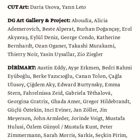
CUT Art:
Daria Usova, Yann Leto
DG Art Gallery & Project:
Aboudia, Alicia
Ademerovich, Beste Alperat, Burhan Doğançay, Erol
Akyavaş, Eylül Deniz, George Condo, Katherine
Bernhardt, Ozan Oganer, Takashi Murakami,
Thierry Noir, Yasin Uysallar, Zio Ziegler
DİRİMART:
Austin Eddy, Ayşe Erkmen, Bedri Rahmi
Eyüboğlu, Berke Yazıcıoğlu, Canan Tolon, Çağla
Ulusoy, Çiğdem Aky, Edward Burtynsky, Emma
Stern, Fahrelnissa Zeid, Gabriela Těthalová,
Georgina Gratrix, Ghada Amer, Gregor Hildebrandt,
Güçlü Öztekin, Inci Eviner, Jan Zöller, Jin
Meyerson, John Armleder, Jorinde Voigt, Mustafa
Hulusi, Özlem Günyol / Mustafa Kunt, Peter
Zimmermann, Sarah Morris, Sarkis, Seçkin Pirim,