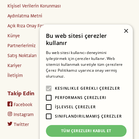
Kişisel Verilerin Korunması
Aydınlatma Metni
Açık Rıza Onay Formu
×
Bu web sitesi çerezler
Künye
kullanır
Partnerlerimiz
Bu web sitesi kullanıcı deneyimini
Satış Noktaları
iyileştirmek için çerezler kullanır. Web
sitemizi kullanmak suretiyle tüm çerezlere
Kariyer
Çerez Politikamız uyarınca onay vermiş
İletişim
olursunuz.
Daha fazlasını oku
KESINLIKLE GEREKLI ÇEREZLER
Takip Edin
PERFORMANS ÇEREZLERI
Facebook
İŞLEVSEL ÇEREZLER
Instagram
SINIFLANDIRILMAMIŞ ÇEREZLER
Twitter
TÜM ÇEREZLERI KABUL ET