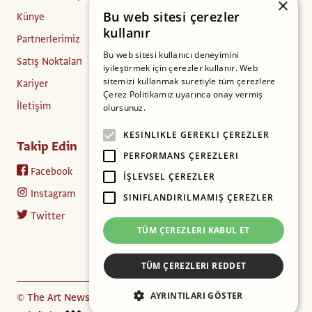
×
Bu web sitesi çerezler
Künye
kullanır
Partnerlerimiz
Bu web sitesi kullanıcı deneyimini
Satış Noktaları
iyileştirmek için çerezler kullanır. Web
sitemizi kullanmak suretiyle tüm çerezlere
Kariyer
Çerez Politikamız uyarınca onay vermiş
İletişim
olursunuz.
Daha fazlasını oku
KESINLIKLE GEREKLI ÇEREZLER
Takip Edin
PERFORMANS ÇEREZLERI
Facebook
İŞLEVSEL ÇEREZLER
Instagram
SINIFLANDIRILMAMIŞ ÇEREZLER
Twitter
TÜM ÇEREZLERI KABUL ET
TÜM ÇEREZLERI REDDET
AYRINTILARI GÖSTER
© The Art Newspaper