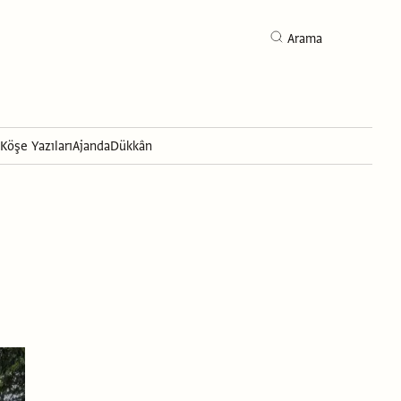
Arama
Köşe Yazıları
Ajanda
Dükkân
Arama