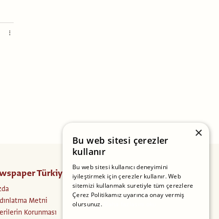
×
Bu web sitesi çerezler
kullanır
Bu web sitesi kullanıcı deneyimini
wspaper Türkiye
Takip Edin
iyileştirmek için çerezler kullanır. Web
sitemizi kullanmak suretiyle tüm çerezlere
zda
Facebook
Çerez Politikamız uyarınca onay vermiş
dınlatma Metni
Instagram
olursunuz.
Daha fazlasını oku
Verilerin Korunması
Twitter