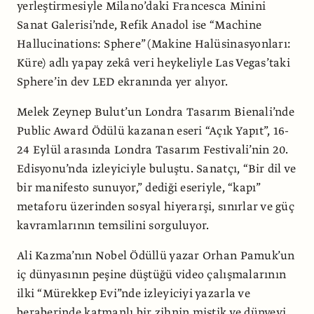
yerleştirmesiyle Milano’daki Francesca Minini
Sanat Galerisi’nde, Refik Anadol ise “Machine
Hallucinations: Sphere” (Makine Halüsinasyonları:
Küre) adlı yapay zekâ veri heykeliyle Las Vegas’taki
Sphere’in dev LED ekranında yer alıyor.
Melek Zeynep Bulut’un Londra Tasarım Bienali’nde
Public Award Ödülü kazanan eseri “Açık Yapıt”, 16-
24 Eylül arasında Londra Tasarım Festivali’nin 20.
Edisyonu’nda izleyiciyle buluştu. Sanatçı, “Bir dil ve
bir manifesto sunuyor,” dediği eseriyle, “kapı”
metaforu üzerinden sosyal hiyerarşi, sınırlar ve güç
kavramlarının temsilini sorguluyor.
Ali Kazma’nın Nobel Ödüllü yazar Orhan Pamuk’un
iç dünyasının peşine düştüğü video çalışmalarının
ilki “Mürekkep Evi”nde izleyiciyi yazarla ve
beraberinde katmanlı bir zihnin mistik ve dünyevi