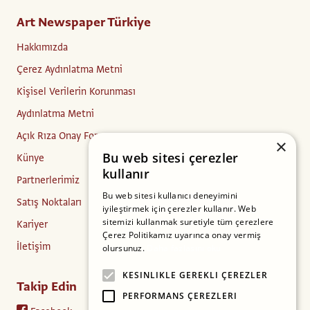
Art Newspaper Türkiye
Hakkımızda
Çerez Aydınlatma Metni
Kişisel Verilerin Korunması
Aydınlatma Metni
Açık Rıza Onay Formu
×
Bu web sitesi çerezler
Künye
kullanır
Partnerlerimiz
Bu web sitesi kullanıcı deneyimini
Satış Noktaları
iyileştirmek için çerezler kullanır. Web
sitemizi kullanmak suretiyle tüm çerezlere
Kariyer
Çerez Politikamız uyarınca onay vermiş
İletişim
olursunuz.
Daha fazlasını oku
KESINLIKLE GEREKLI ÇEREZLER
Takip Edin
PERFORMANS ÇEREZLERI