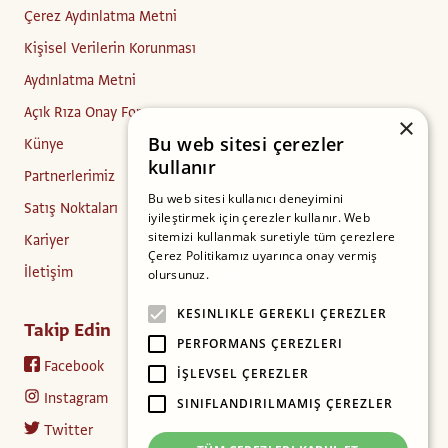
Çerez Aydınlatma Metni
Kişisel Verilerin Korunması
Aydınlatma Metni
Açık Rıza Onay Formu
×
Bu web sitesi çerezler
Künye
kullanır
Partnerlerimiz
Bu web sitesi kullanıcı deneyimini
Satış Noktaları
iyileştirmek için çerezler kullanır. Web
sitemizi kullanmak suretiyle tüm çerezlere
Kariyer
Çerez Politikamız uyarınca onay vermiş
İletişim
olursunuz.
Daha fazlasını oku
KESINLIKLE GEREKLI ÇEREZLER
Takip Edin
PERFORMANS ÇEREZLERI
Facebook
İŞLEVSEL ÇEREZLER
Instagram
SINIFLANDIRILMAMIŞ ÇEREZLER
Twitter