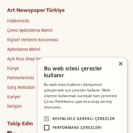
Art Newspaper Türkiye
Hakkımızda
Çerez Aydınlatma Metni
Kişisel Verilerin Korunması
Aydınlatma Metni
Açık Rıza Onay Formu
×
Bu web sitesi çerezler
Künye
kullanır
Partnerlerimiz
Bu web sitesi kullanıcı deneyimini
Satış Noktaları
iyileştirmek için çerezler kullanır. Web
sitemizi kullanmak suretiyle tüm çerezlere
Kariyer
Çerez Politikamız uyarınca onay vermiş
İletişim
olursunuz.
Daha fazlasını oku
KESINLIKLE GEREKLI ÇEREZLER
Takip Edin
PERFORMANS ÇEREZLERI